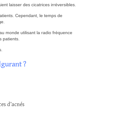
ent laisser des cicatrices irréversibles.
patients. Cependant, le temps de
ge.
au monde utilisant la radio fréquence
s patients.
s.
ulgurant ?
ces d’acnés