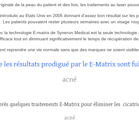
ginale de la peau du patient et des fois, les traitements au laser pouvai
 introduits au Etats Unis en 2005 donnant d’assez bon résultat sur les 
g. Les patients pouvaient rester plusieurs semaines avec un visage rou
vec la technologie E-matrix de Syneron Medical est la seule technologie 
fficace tout en diminuant significativement le temps de récupération de
vent reprendre une vie normale sans que des marques ne soient visible
e les résultats prodigué par le E-Matrix sont f
acné
près quelques traitements E-Matrix pour éliminer les cicatri
acné