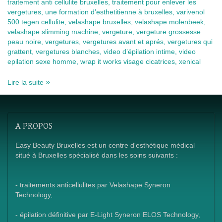
traitement anti cellulite bruxelles, traitement pour enlever les
vergetures, une formation d’esthetitienne à bruxelles, varivenol
500 tegen cellulite, velashape bruxelles, velashape molenbeek,
velashape slimming machine, vergeture, vergeture grossesse
peau noire, vergetures, vergetures avant et aprés, vergetures qui
grattent, vergetures blanches, video d’épilation intime, video
epilation sexe homme, wrap it works visage cicatrices, xenical
Lire la suite
A
PROPOS
Easy Beauty Bruxelles est un centre d'esthétique médical
situé à Bruxelles spécialisé dans les soins suivants :
- traitements anticellulites par Velashape Syneron
Technology,
- épilation définitive par E-Light Syneron ELOS Technology,