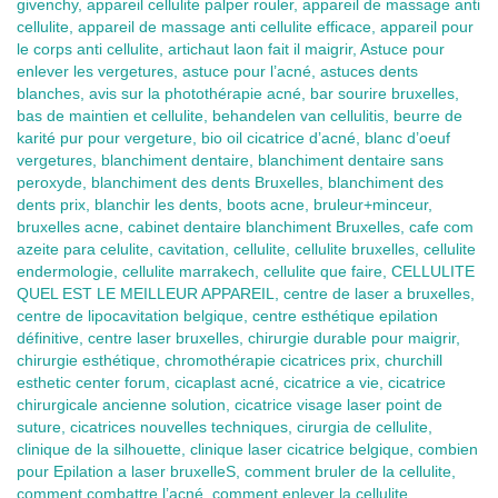
givenchy, appareil cellulite palper rouler, appareil de massage anti
cellulite, appareil de massage anti cellulite efficace, appareil pour
le corps anti cellulite, artichaut laon fait il maigrir, Astuce pour
enlever les vergetures, astuce pour l’acné, astuces dents
blanches, avis sur la photothérapie acné, bar sourire bruxelles,
bas de maintien et cellulite, behandelen van cellulitis, beurre de
karité pur pour vergeture, bio oil cicatrice d’acné, blanc d’oeuf
vergetures, blanchiment dentaire, blanchiment dentaire sans
peroxyde, blanchiment des dents Bruxelles, blanchiment des
dents prix, blanchir les dents, boots acne, bruleur+minceur,
bruxelles acne, cabinet dentaire blanchiment Bruxelles, cafe com
azeite para celulite, cavitation, cellulite, cellulite bruxelles, cellulite
endermologie, cellulite marrakech, cellulite que faire, CELLULITE
QUEL EST LE MEILLEUR APPAREIL, centre de laser a bruxelles,
centre de lipocavitation belgique, centre esthétique epilation
définitive, centre laser bruxelles, chirurgie durable pour maigrir,
chirurgie esthétique, chromothérapie cicatrices prix, churchill
esthetic center forum, cicaplast acné, cicatrice a vie, cicatrice
chirurgicale ancienne solution, cicatrice visage laser point de
suture, cicatrices nouvelles techniques, cirurgia de cellulite,
clinique de la silhouette, clinique laser cicatrice belgique, combien
pour Epilation a laser bruxelleS, comment bruler de la cellulite,
comment combattre l’acné, comment enlever la cellulite,