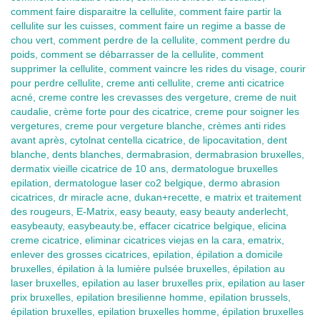
comment faire disparaitre la cellulite, comment faire partir la
cellulite sur les cuisses, comment faire un regime a basse de
chou vert, comment perdre de la cellulite, comment perdre du
poids, comment se débarrasser de la cellulite, comment
supprimer la cellulite, comment vaincre les rides du visage, courir
pour perdre cellulite, creme anti cellulite, creme anti cicatrice
acné, creme contre les crevasses des vergeture, creme de nuit
caudalie, crème forte pour des cicatrice, creme pour soigner les
vergetures, creme pour vergeture blanche, crèmes anti rides
avant après, cytolnat centella cicatrice, de lipocavitation, dent
blanche, dents blanches, dermabrasion, dermabrasion bruxelles,
dermatix vieille cicatrice de 10 ans, dermatologue bruxelles
epilation, dermatologue laser co2 belgique, dermo abrasion
cicatrices, dr miracle acne, dukan+recette, e matrix et traitement
des rougeurs, E-Matrix, easy beauty, easy beauty anderlecht,
easybeauty, easybeauty.be, effacer cicatrice belgique, elicina
creme cicatrice, eliminar cicatrices viejas en la cara, ematrix,
enlever des grosses cicatrices, epilation, épilation a domicile
bruxelles, épilation à la lumière pulsée bruxelles, épilation au
laser bruxelles, epilation au laser bruxelles prix, epilation au laser
prix bruxelles, epilation bresilienne homme, epilation brussels,
épilation bruxelles, epilation bruxelles homme, épilation bruxelles