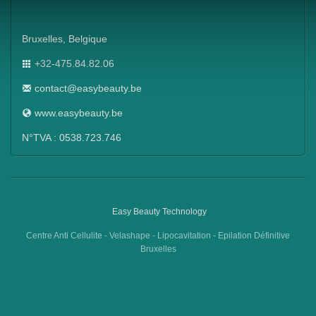
Bruxelles, Belgique
+32-475.84.82.06
contact@easybeauty.be
www.easybeauty.be
N°TVA : 0538.723.746
Easy Beauty Technology
Centre Anti Cellulite - Velashape - Lipocavitation - Epilation Définitive
Bruxelles