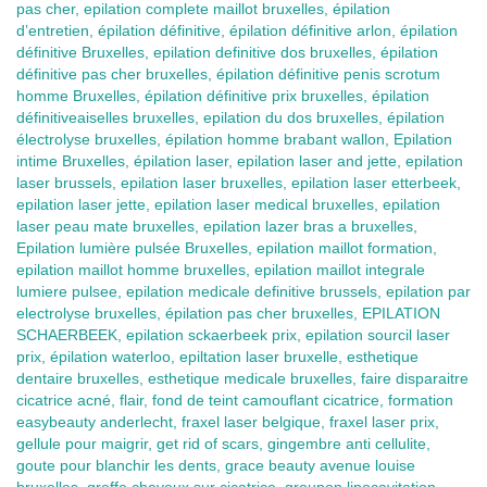
pas cher, epilation complete maillot bruxelles, épilation
d’entretien, épilation définitive, épilation définitive arlon, épilation
définitive Bruxelles, epilation definitive dos bruxelles, épilation
définitive pas cher bruxelles, épilation définitive penis scrotum
homme Bruxelles, épilation définitive prix bruxelles, épilation
définitiveaiselles bruxelles, epilation du dos bruxelles, épilation
électrolyse bruxelles, épilation homme brabant wallon, Epilation
intime Bruxelles, épilation laser, epilation laser and jette, epilation
laser brussels, epilation laser bruxelles, epilation laser etterbeek,
epilation laser jette, epilation laser medical bruxelles, epilation
laser peau mate bruxelles, epilation lazer bras a bruxelles,
Epilation lumière pulsée Bruxelles, epilation maillot formation,
epilation maillot homme bruxelles, epilation maillot integrale
lumiere pulsee, epilation medicale definitive brussels, epilation par
electrolyse bruxelles, épilation pas cher bruxelles, EPILATION
SCHAERBEEK, epilation sckaerbeek prix, epilation sourcil laser
prix, épilation waterloo, epiltation laser bruxelle, esthetique
dentaire bruxelles, esthetique medicale bruxelles, faire disparaitre
cicatrice acné, flair, fond de teint camouflant cicatrice, formation
easybeauty anderlecht, fraxel laser belgique, fraxel laser prix,
gellule pour maigrir, get rid of scars, gingembre anti cellulite,
goute pour blanchir les dents, grace beauty avenue louise