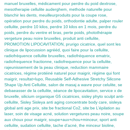
manuel bruxelles, médicament pour perdre du poid dextrose,
mesotherapie cellulite auderghem, methode naturelle pour
blanchir les dents, meuilleurproduits pour la coupe rose,
opération pour perdre du poids, orthodontie adulte, palper rouler
cellulite, perdre 10 kilos, perdre 10 kilos en 1 mois, perdre du
poids, perdre du ventre et bras, perte poids, photothérapie
vergeture peau noire bruxelles, produit anti cellulite,
PROMOTION LIPOCAVITATION, prurigo cicatrice, quel sont les
clinique de lipocussion agrééd, quoi faire pour la cellulite,
radiofréquence cellulite bruxelles, radiofréquence ematrix,
radiofrequence fractionne, radiofrequence pour la cellulite,
rajeunissement de la peau clinique, reduction mammaire
cicatrices, régime protéiné naturel pour maigrir, régime qui font
maigrir, resultat+lupo, Reusable Self-Adhesive Stretchy Silicone
Shape Up Anti Cellulite, salon de masaj a wavre pour celulite, se
debaeasser de la cellulite, séance de lipocavitation, service x de
bruxelle, silicium organique G5 cicatrices, sisley phyto sculpt anti-
cellulite, Sisley Sisleya anti aging concentrate body care, sisleya
global anti age prix, site:be fractional Co2, site:be L’épilation au
laser, soin de visage acné, solution vergetures peau noire, soupe
aux choux pour maigrir, soupe+aux+chou+minceur, sport anti
cellulite, sudation cellulite, tache d’acné, the minceur bioline,