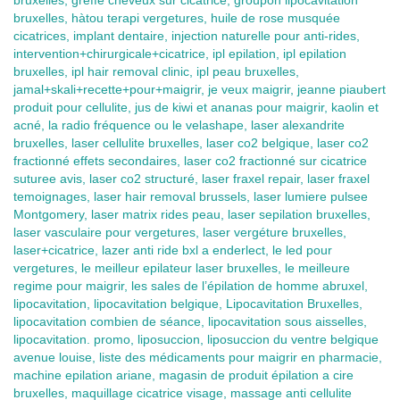
bruxelles, greffe cheveux sur cicatrice, groupon lipocavitation
bruxelles, hàtou terapi vergetures, huile de rose musquée
cicatrices, implant dentaire, injection naturelle pour anti-rides,
intervention+chirurgicale+cicatrice, ipl epilation, ipl epilation
bruxelles, ipl hair removal clinic, ipl peau bruxelles,
jamal+skali+recette+pour+maigrir, je veux maigrir, jeanne piaubert
produit pour cellulite, jus de kiwi et ananas pour maigrir, kaolin et
acné, la radio fréquence ou le velashape, laser alexandrite
bruxelles, laser cellulite bruxelles, laser co2 belgique, laser co2
fractionné effets secondaires, laser co2 fractionné sur cicatrice
suturee avis, laser co2 structuré, laser fraxel repair, laser fraxel
temoignages, laser hair removal brussels, laser lumiere pulsee
Montgomery, laser matrix rides peau, laser sepilation bruxelles,
laser vasculaire pour vergetures, laser vergéture bruxelles,
laser+cicatrice, lazer anti ride bxl a enderlect, le led pour
vergetures, le meilleur epilateur laser bruxelles, le meilleure
regime pour maigrir, les sales de l’épilation de homme abruxel,
lipocavitation, lipocavitation belgique, Lipocavitation Bruxelles,
lipocavitation combien de séance, lipocavitation sous aisselles,
lipocavitation. promo, liposuccion, liposuccion du ventre belgique
avenue louise, liste des médicaments pour maigrir en pharmacie,
machine epilation ariane, magasin de produit épilation a cire
bruxelles, maquillage cicatrice visage, massage anti cellulite