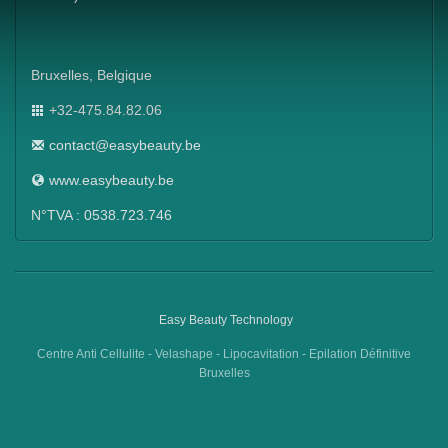
Bruxelles, Belgique
+32-475.84.82.06
contact@easybeauty.be
www.easybeauty.be
N°TVA : 0538.723.746
Easy Beauty Technology
Centre Anti Cellulite - Velashape - Lipocavitation - Epilation Définitive
Bruxelles