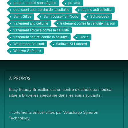
perdre du poid sans régime
pro ana
quel sport pour perdre de la cellulite
regime anti cellulite
Saint-Gilles
Saint-Josse-Ten-Node
Schaerbeek
traitement anti cellulite
traitement contre la cellulite maison
traitement efficace contre la cellulite
traitement naturel contre la cellulite
Uccle
Watermael-Boitsfort
Woluwe-St-Lambert
Woluwe-St-Pierre
A
PROPOS
Easy Beauty Bruxelles est un centre d'esthétique médical
situé à Bruxelles spécialisé dans les soins suivants :
- traitements anticellulites par Velashape Syneron
Technology,