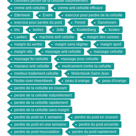
comment perdre de la cellulite naturellement
creme anti cellulite
creme anti cellulite efficace
Etterbeek
Evere
exercice pour perdre de la cellulite
exercice pour perdre du poid
Forest
Ganshoren
imc
Ixelles
Jette
Koekelberg
kosten
Laeken
machine anti cellulite
maigrir des cuisses
maigrir du ventre
maigrir sans régime
maigrir sport
maigrir vite
massage anti cellulite
massage cellulite
massage for cellulite
massage pour cellulite
masseur anti cellulite
medicament contre la cellulite
meilleur traitement cellulite
Molenbeek-Saint-Jean
Neder-over-Heembeek
peau d orange
peau d'orange
perdre de la cellulite en courant
perdre de la cellulite naturellement
perdre de la cellulite rapidement
perdre de la cellulite sans maigrir
perdre du poid en 1 semaine
perdre du poid en courant
perdre du poid en une semaine
perdre du poid enceinte
perdre du poid musculation
perdre du poid rapidement