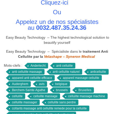
Cliquez-ici
Ou
Appelez un de nos spécialistes
au
0032.487.35.24.36
Easy Beauty Technology – The highest technological solution to
beautify yourself
Easy Beauty Technology – Spécialiste dans le
traitement Anti
Cellulite par la
Velashape – Syneron Medical
Mots-clefs :
Anderlecht
anti cellulite
anti cellulite massage
anti cellulite naturel
anticellulite
appareil anti cellulite efficace
appareil massage cellulite
Auderghem
avis
belgique
Berchem-Sainte-Agathe
brussels
Bruxelles
cellulite
cellulite massage
cellulite massage machine
cellulite massager
cellulite sans perdre
collants massage anti cellulite remede pour la cellulite